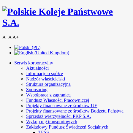
A-
A
A+
Serwis korporacyjny
Aktualności
Informacje o spółce
Nadzór właścicielski
Struktura organizacyjna
Sponsoring
Współpraca z zagranicą
Fundusz Własności Pracowniczej
Projekty finansowane ze środków UE
Projekty finansowane ze środków Budżetu Państwa
Sprzedaż wierzytelności PKP S.A.
Wykup ulg transportowych
Zakładowy Fundusz Świadczeń Socjalnych
ZFŚS