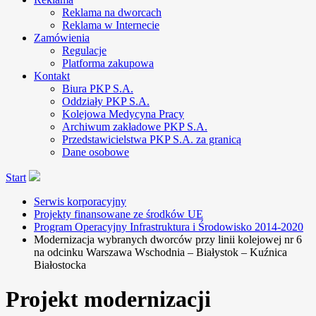
Reklama na dworcach
Reklama w Internecie
Zamówienia
Regulacje
Platforma zakupowa
Kontakt
Biura PKP S.A.
Oddziały PKP S.A.
Kolejowa Medycyna Pracy
Archiwum zakładowe PKP S.A.
Przedstawicielstwa PKP S.A. za granicą
Dane osobowe
Start
Serwis korporacyjny
Projekty finansowane ze środków UE
Program Operacyjny Infrastruktura i Środowisko 2014-2020
Modernizacja wybranych dworców przy linii kolejowej nr 6
na odcinku Warszawa Wschodnia – Białystok – Kuźnica
Białostocka
Projekt modernizacji