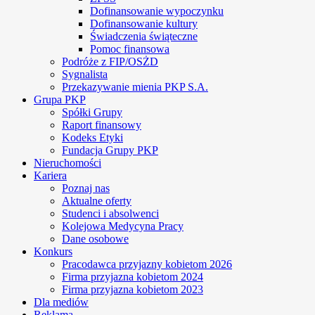
Dofinansowanie wypoczynku
Dofinansowanie kultury
Świadczenia świąteczne
Pomoc finansowa
Podróże z FIP/OSŻD
Sygnalista
Przekazywanie mienia PKP S.A.
Grupa PKP
Spółki Grupy
Raport finansowy
Kodeks Etyki
Fundacja Grupy PKP
Nieruchomości
Kariera
Poznaj nas
Aktualne oferty
Studenci i absolwenci
Kolejowa Medycyna Pracy
Dane osobowe
Konkurs
Pracodawca przyjazny kobietom 2026
Firma przyjazna kobietom 2024
Firma przyjazna kobietom 2023
Dla mediów
Reklama