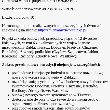
Całkowita wartość projektu: 59 011 670,62 PLN
Wartość dofinansowania: 48 234 818,25 PLN
Liczba dworców: 10
Harmonogram prac realizowanych na poszczególnych dworcach
znajduje się na stronie:
http://zmieniamydworce.pkp.pl
Projekt zakłada budowę lub przebudowę łącznie 12 dworców
kolejowych, w tym 6 zlokalizowanych w województwie
mazowieckim (Ząbki, Tłuszcz, Dobczyn, Przetycz, Chrzęsne,
Barchów) i 6 w woj. podlaskim (Czyżew, Szepietowo, Jabłoń
Kościelna, Racibory, Zdrody Nowe, Wasilków).
Zakres przedmiotowy inwestycji obejmuje w szczególności:
przebudowę istniejącego budynku na peronie oraz budowę
nowego dworca systemowego w Ząbkach,
rozbiórkę istniejących budynków i budowę nowych dworców
systemowych: Dobczyn, Przetycz, Chrzęsne, Barchów,
Racibory, Zdrody Nowe, Wasilków,
budowę nowego dworca systemowego w Tłuszczu,
dostosowanie dworca w Czyżewie do wymagań osób o
ograniczonej możliwości poruszania się,
przebudowę i modernizację istniejących obiektów: