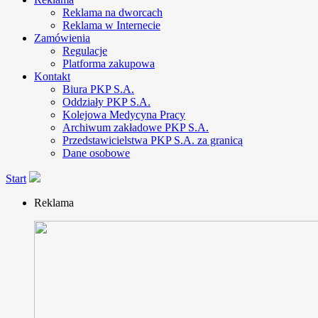
Reklama na dworcach
Reklama w Internecie
Zamówienia
Regulacje
Platforma zakupowa
Kontakt
Biura PKP S.A.
Oddziały PKP S.A.
Kolejowa Medycyna Pracy
Archiwum zakładowe PKP S.A.
Przedstawicielstwa PKP S.A. za granicą
Dane osobowe
Start
Reklama