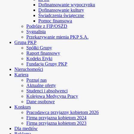
Dofinansowanie wypoczynku
Dofinansowanie kultury
Świadczenia świąteczne
Pomoc finansowa
Podróże z FIP/OSŻD
Sygnalista
Przekazywanie mienia PKP S.A.
Grupa PKP
Spółki Grupy
Raport finansowy
Kodeks Etyki
Fundacja Grupy PKP
Nieruchomości
Kariera
Poznaj nas
Aktualne oferty
Studenci i absolwenci
Kolejowa Medycyna Pracy
Dane osobowe
Konkurs
Pracodawca przyjazny kobietom 2026
Firma przyjazna kobietom 2024
Firma przyjazna kobietom 2023
Dla mediów
Reklama