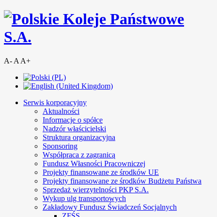
A-
A
A+
Serwis korporacyjny
Aktualności
Informacje o spółce
Nadzór właścicielski
Struktura organizacyjna
Sponsoring
Współpraca z zagranicą
Fundusz Własności Pracowniczej
Projekty finansowane ze środków UE
Projekty finansowane ze środków Budżetu Państwa
Sprzedaż wierzytelności PKP S.A.
Wykup ulg transportowych
Zakładowy Fundusz Świadczeń Socjalnych
ZFŚS