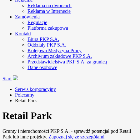
Reklama na dworcach
Reklama w Internecie
Zamówienia
Regulacje
Platforma zakupowa
Kontakt
Biura PKP S.A.
Oddziały PKP S.A.
Kolejowa Medycyna Pracy
Archiwum zakładowe PKP S.A.
Przedstawicielstwa PKP S.A. za granicą
Dane osobowe
Start
Serwis korporacyjny
Polecamy
Retail Park
Retail Park
Grunty i nieruchomości PKP S.A. - sprawdź potencjał pod Retail
Park lub inne projekty.
Zapoznaj się ze szczegółami