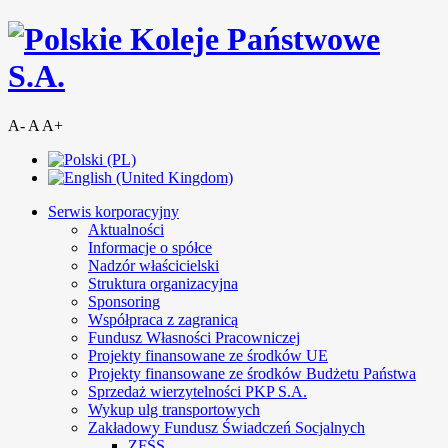
A-
A
A+
Serwis korporacyjny
Aktualności
Informacje o spółce
Nadzór właścicielski
Struktura organizacyjna
Sponsoring
Współpraca z zagranicą
Fundusz Własności Pracowniczej
Projekty finansowane ze środków UE
Projekty finansowane ze środków Budżetu Państwa
Sprzedaż wierzytelności PKP S.A.
Wykup ulg transportowych
Zakładowy Fundusz Świadczeń Socjalnych
ZFŚS