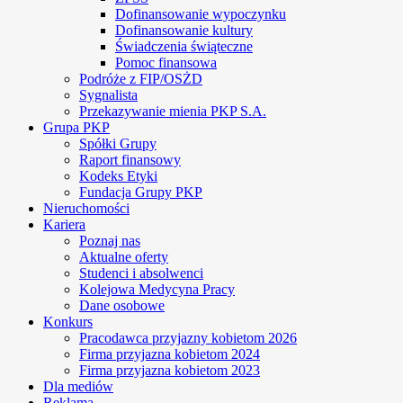
Dofinansowanie wypoczynku
Dofinansowanie kultury
Świadczenia świąteczne
Pomoc finansowa
Podróże z FIP/OSŻD
Sygnalista
Przekazywanie mienia PKP S.A.
Grupa PKP
Spółki Grupy
Raport finansowy
Kodeks Etyki
Fundacja Grupy PKP
Nieruchomości
Kariera
Poznaj nas
Aktualne oferty
Studenci i absolwenci
Kolejowa Medycyna Pracy
Dane osobowe
Konkurs
Pracodawca przyjazny kobietom 2026
Firma przyjazna kobietom 2024
Firma przyjazna kobietom 2023
Dla mediów
Reklama