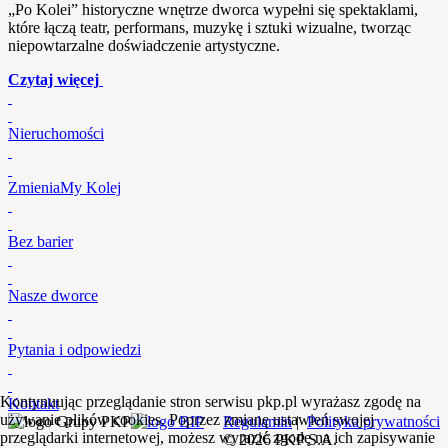
„Po Kolei” historyczne wnętrze dworca wypełni się spektaklami,
które łączą teatr, performans, muzykę i sztuki wizualne, tworząc
niepowtarzalne doświadczenie artystyczne.
Czytaj więcej
Nieruchomości
ZmieniaMy Kolej
Bez barier
Nasze dworce
Pytania i odpowiedzi
Kontynuując przeglądanie stron serwisu pkp.pl wyrażasz zgodę na
Kontakt
używanie plików cookies. Poprzez zmianę ustawień swojej
Regulamin
|
Polityka prywatności
przeglądarki internetowej, możesz wyrazić zgodę na ich zapisywanie
©
2026
PKP S.A.