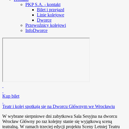
PKP S.A. - kontakt
Bilet i przejazd
Linie kolejowe
Dworce
Przewoźnicy kolejowi
InfoDworce
Kup bilet
Teatr i kolej spotkają się na Dworcu Głównym we Wrocławiu
W wybrane sierpniowe dni zabytkowa Sala Sesyjna na dworcu
Wrocław Główny po raz kolejny stanie się wyjątkową sceną
teatralną. W ramach trzeciej edycji projektu Sceny Letniej Teatru