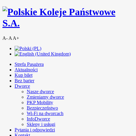
A-
A
A+
Strefa Pasażera
Aktualności
Kup bilet
Bez barier
Dworce
Nasze dworce
Zmieniamy dworce
PKP Mobility
Bezpieczeństwo
Wi-Fi na dworcach
InfoDworce
Sklepy i usługi
Pytania i odpowiedzi
Kontakt