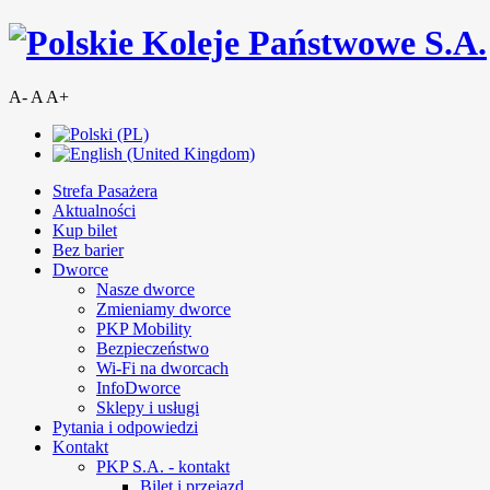
A-
A
A+
Strefa Pasażera
Aktualności
Kup bilet
Bez barier
Dworce
Nasze dworce
Zmieniamy dworce
PKP Mobility
Bezpieczeństwo
Wi-Fi na dworcach
InfoDworce
Sklepy i usługi
Pytania i odpowiedzi
Kontakt
PKP S.A. - kontakt
Bilet i przejazd