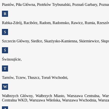
Piastów, Piła Główna, Piotrków Trybunalski, Poznań Garbary, Pozn
R
Rabka-Zdrój, Racibórz, Radom, Radomsko, Rawicz, Rumia, Rzesz
S
Szczecin Główny, Siedlce, Skarżysko-Kamienna, Skierniewice, Słup
Ś
Świnoujście,
T
Tarnów, Tczew, Tłuszcz, Toruń Wschodni,
W
Wałbrzych Główny, Wałbrzych Miasto, Warszawa Centralna, Wa
Centralna WKD, Warszawa Wileńska, Warszawa Wschodnia, Warsza