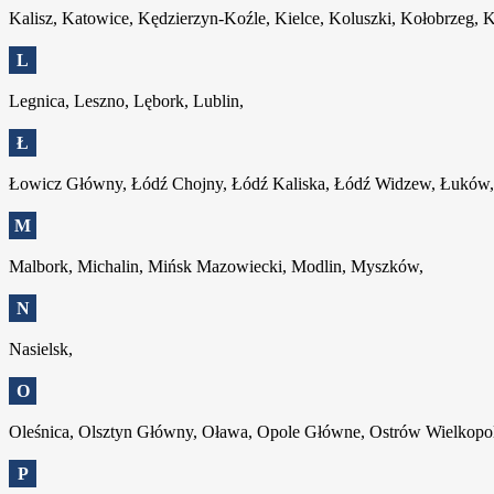
Kalisz, Katowice, Kędzierzyn-Koźle, Kielce, Koluszki, Kołobrzeg,
L
Legnica, Leszno, Lębork, Lublin,
Ł
Łowicz Główny, Łódź Chojny, Łódź Kaliska, Łódź Widzew, Łuków,
M
Malbork, Michalin, Mińsk Mazowiecki, Modlin, Myszków,
N
Nasielsk,
O
Oleśnica, Olsztyn Główny, Oława, Opole Główne, Ostrów Wielkopo
P