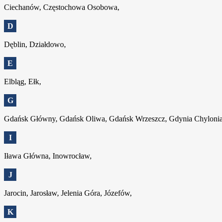
Ciechanów, Częstochowa Osobowa,
D
Dęblin, Działdowo,
E
Elbląg, Ełk,
G
Gdańsk Główny, Gdańsk Oliwa, Gdańsk Wrzeszcz, Gdynia Chylonia,
I
Iława Główna, Inowrocław,
J
Jarocin, Jarosław, Jelenia Góra, Józefów,
K