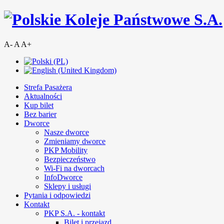
A-
A
A+
Strefa Pasażera
Aktualności
Kup bilet
Bez barier
Dworce
Nasze dworce
Zmieniamy dworce
PKP Mobility
Bezpieczeństwo
Wi-Fi na dworcach
InfoDworce
Sklepy i usługi
Pytania i odpowiedzi
Kontakt
PKP S.A. - kontakt
Bilet i przejazd