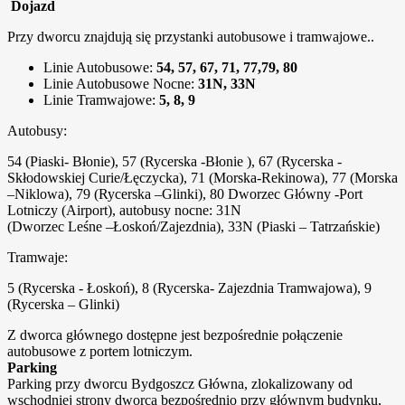
Dojazd
Przy dworcu znajdują się przystanki autobusowe i tramwajowe..
Linie Autobusowe:
54, 57, 67, 71, 77,79, 80
Linie Autobusowe Nocne:
31N, 33N
Linie Tramwajowe:
5, 8, 9
Autobusy:
54 (Piaski- Błonie), 57 (Rycerska -Błonie ), 67 (Rycerska -
Skłodowskiej Curie/Łęczycka), 71 (Morska-Rekinowa), 77 (Morska
–Niklowa), 79 (Rycerska –Glinki), 80 Dworzec Główny -Port
Lotniczy (Airport), autobusy nocne: 31N
(Dworzec Leśne –Łoskoń/Zajezdnia), 33N (Piaski – Tatrzańskie)
Tramwaje:
5 (Rycerska - Łoskoń), 8 (Rycerska- Zajezdnia Tramwajowa), 9
(Rycerska – Glinki)
Z dworca głównego dostępne jest bezpośrednie połączenie
autobusowe z portem lotniczym.
Parking
Parking przy dworcu Bydgoszcz Główna, zlokalizowany od
wschodniej strony dworca bezpośrednio przy głównym budynku,