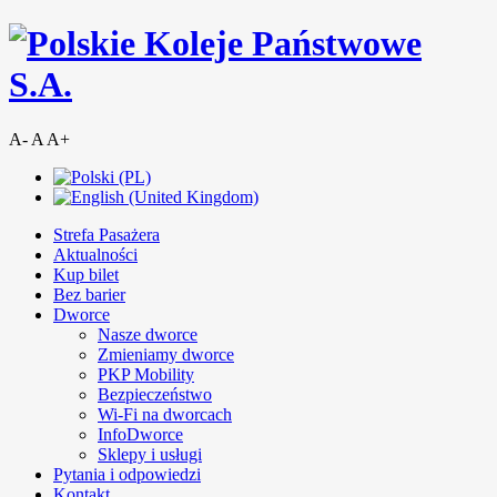
A-
A
A+
Strefa Pasażera
Aktualności
Kup bilet
Bez barier
Dworce
Nasze dworce
Zmieniamy dworce
PKP Mobility
Bezpieczeństwo
Wi-Fi na dworcach
InfoDworce
Sklepy i usługi
Pytania i odpowiedzi
Kontakt