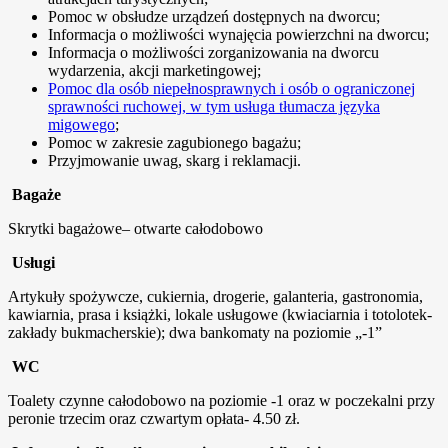
Pomoc w obsłudze urządzeń dostępnych na dworcu;
Informacja o możliwości wynajęcia powierzchni na dworcu;
Informacja o możliwości zorganizowania na dworcu
wydarzenia, akcji marketingowej;
Pomoc dla osób niepełnosprawnych i osób o ograniczonej
sprawności ruchowej, w tym usługa tłumacza języka
migowego
;
Pomoc w zakresie zagubionego bagażu;
Przyjmowanie uwag, skarg i reklamacji.
Bagaże
Skrytki bagażowe– otwarte całodobowo
Usługi
Artykuły spożywcze, cukiernia, drogerie, galanteria, gastronomia,
kawiarnia, prasa i książki, lokale usługowe (kwiaciarnia i totolotek-
zakłady bukmacherskie); dwa bankomaty na poziomie „-1”
WC
Toalety czynne całodobowo na poziomie -1 oraz w poczekalni przy
peronie trzecim oraz czwartym opłata- 4.50 zł.