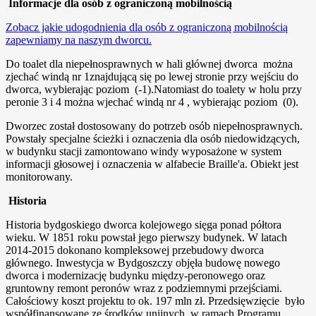
Informacje dla osób z ograniczoną mobilnością
Zobacz jakie udogodnienia dla osób z ograniczoną mobilnością
zapewniamy na naszym dworcu.
Do toalet dla niepełnosprawnych w hali głównej dworca można
zjechać windą nr 1znajdującą się po lewej stronie przy wejściu do
dworca, wybierając poziom (-1).Natomiast do toalety w holu przy
peronie 3 i 4 można wjechać windą nr 4 , wybierając poziom (0).
Dworzec został dostosowany do potrzeb osób niepełnosprawnych.
Powstały specjalne ścieżki i oznaczenia dla osób niedowidzących,
w budynku stacji zamontowano windy wyposażone w system
informacji głosowej i oznaczenia w alfabecie Braille'a. Obiekt jest
monitorowany.
Historia
Historia bydgoskiego dworca kolejowego sięga ponad półtora
wieku. W 1851 roku powstał jego pierwszy budynek. W latach
2014-2015 dokonano kompleksowej przebudowy dworca
głównego. Inwestycja w Bydgoszczy objęła budowę nowego
dworca i modernizację budynku między-peronowego oraz
gruntowny remont peronów wraz z podziemnymi przejściami.
Całościowy koszt projektu to ok. 197 mln zł. Przedsięwzięcie było
współfinansowane ze środków unijnych, w ramach Programu