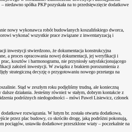
 – niedawno spółka PKP pozyskała na to przedsięwzięcie dodatkowe
stanie nowy wykonawca robót budowlanych koszalińskiego dworca,
torowi wykonać wszystkie prace związane z inwentaryzacją i
cji inwestycji stwierdzono, że dokumentacja konstrukcyjna
e, a proces opracowania nowej dokumentacji, jej weryfikacji i
 prac, kosztów i harmonogramu, nie przyniosły satysfakcjonującego
kacji założeń inwestycji. W związku z brakiem porozumienia z
jęły strategiczną decyzję o przygotowaniu nowego przetargu na
zalinie. Stąd w zeszłym roku podjęliśmy trudną, ale konieczną
alsze działania. Jesteśmy również w stałym, dobrym kontakcie z
idzenia podróżnych niedogodności – mówi Paweł Lisiewicz, członek
 dodatkowe rozwiązania. W lutym br. została otwarta dodatkowa,
ście przez plac budowy, co skróciło drogę, jaką podróżni pokonują,
em pociągów, ustawiła dodatkowe przeszklone wiaty – poczekalnie na