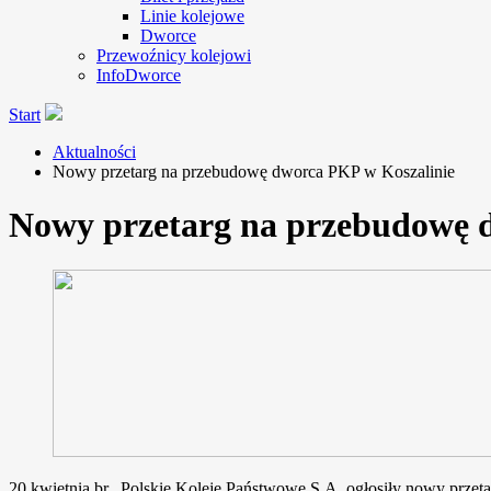
Linie kolejowe
Dworce
Przewoźnicy kolejowi
InfoDworce
Start
Aktualności
Nowy przetarg na przebudowę dworca PKP w Koszalinie
Nowy przetarg na przebudowę 
20 kwietnia br., Polskie Koleje Państwowe S.A. ogłosiły nowy prze