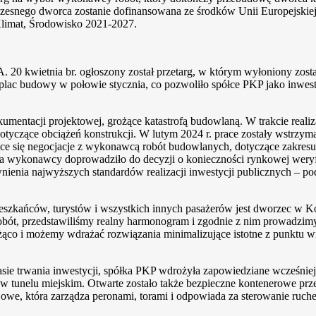
esnego dworca zostanie dofinansowana ze środków Unii Europejskiej
Klimat, Środowisko 2021-2027.
. 20 kwietnia br. ogłoszony został przetarg, w którym wyłoniony zo
plac budowy w połowie stycznia, co pozwoliło spółce PKP jako inwes
entacji projektowej, grożące katastrofą budowlaną. W trakcie realiza
czące obciążeń konstrukcji. W lutym 2024 r. prace zostały wstrzyman
ące się negocjacje z wykonawcą robót budowlanych, dotyczące zakresu
a wykonawcy doprowadziło do decyzji o konieczności rynkowej weryfi
nia najwyższych standardów realizacji inwestycji publicznych – pod
szkańców, turystów i wszystkich innych pasażerów jest dworzec w Kos
t, przedstawiliśmy realny harmonogram i zgodnie z nim prowadzimy d
ąco i możemy wdrażać rozwiązania minimalizujące istotne z punktu w
asie trwania inwestycji, spółka PKP wdrożyła zapowiedziane wcześniej
tunelu miejskim. Otwarte zostało także bezpieczne kontenerowe przej
jowe, która zarządza peronami, torami i odpowiada za sterowanie ruch