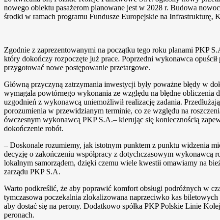
nowego obiektu pasażerom planowane jest w 2028 r. Budowa nowocz
środki w ramach programu Fundusze Europejskie na Infrastrukturę, 
Zgodnie z zaprezentowanymi na początku tego roku planami PKP S.A
który dokończy rozpoczęte już prace. Poprzedni wykonawca opuścił 
przygotować nowe postępowanie przetargowe.
Główną przyczyną zatrzymania inwestycji były poważne błędy w dokum
wymagała powtórnego wykonania ze względu na błędne obliczenia doty
uzgodnień z wykonawcą uniemożliwił realizację zadania. Przedłużaj
porozumienia w przewidzianym terminie, co ze względu na roszczeni
ówczesnym wykonawcą PKP S.A.– kierując się koniecznością zapewnie
dokończenie robót.
– Doskonale rozumiemy, jak istotnym punktem z punktu widzenia mie
decyzję o zakończeniu współpracy z dotychczasowym wykonawcą robó
lokalnym samorządem, dzięki czemu wiele kwestii omawiamy na bież
zarządu PKP S.A.
Warto podkreślić, że aby poprawić komfort obsługi podróżnych w cz
tymczasowa poczekalnia zlokalizowana naprzeciwko kas biletowych w 
aby dostać się na perony. Dodatkowo spółka PKP Polskie Linie Kole
peronach.