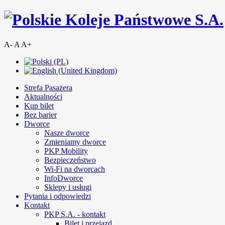
A-
A
A+
Strefa Pasażera
Aktualności
Kup bilet
Bez barier
Dworce
Nasze dworce
Zmieniamy dworce
PKP Mobility
Bezpieczeństwo
Wi-Fi na dworcach
InfoDworce
Sklepy i usługi
Pytania i odpowiedzi
Kontakt
PKP S.A. - kontakt
Bilet i przejazd