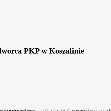
dworca PKP w Koszalinie
targ na wybór wykonawcy robót, który dokończy przebudowę dworca ko