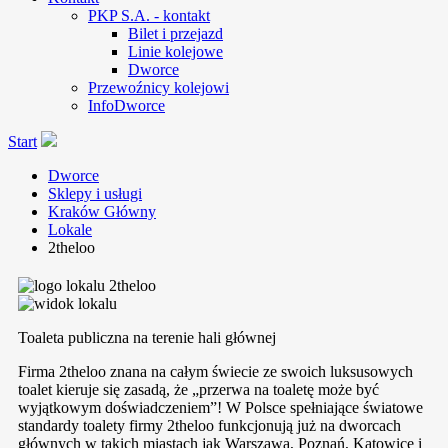
PKP S.A. - kontakt
Bilet i przejazd
Linie kolejowe
Dworce
Przewoźnicy kolejowi
InfoDworce
Start
Dworce
Sklepy i usługi
Kraków Główny
Lokale
2theloo
2theloo
Toaleta publiczna na terenie hali głównej
Firma 2theloo znana na całym świecie ze swoich luksusowych
toalet kieruje się zasadą, że „przerwa na toaletę może być
wyjątkowym doświadczeniem”! W Polsce spełniające światowe
standardy toalety firmy 2theloo funkcjonują już na dworcach
głównych w takich miastach jak Warszawa, Poznań, Katowice i