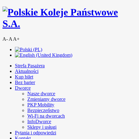
A-
A
A+
Strefa Pasażera
Aktualności
Kup bilet
Bez barier
Dworce
Nasze dworce
Zmieniamy dworce
PKP Mobility
Bezpieczeństwo
Wi-Fi na dworcach
InfoDworce
Sklepy i usługi
Pytania i odpowiedzi
Kontakt