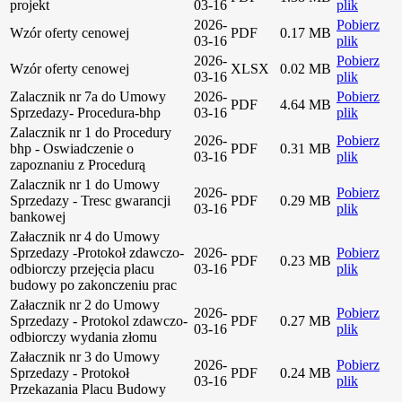
projekt
03-16
plik
2026-
Pobierz
Wzór oferty cenowej
PDF
0.17 MB
03-16
plik
2026-
Pobierz
Wzór oferty cenowej
XLSX
0.02 MB
03-16
plik
Zalacznik nr 7a do Umowy
2026-
Pobierz
PDF
4.64 MB
Sprzedazy- Procedura-bhp
03-16
plik
Zalacznik nr 1 do Procedury
2026-
Pobierz
bhp - Oswiadczenie o
PDF
0.31 MB
03-16
plik
zapoznaniu z Procedurą
Zalacznik nr 1 do Umowy
2026-
Pobierz
Sprzedazy - Tresc gwarancji
PDF
0.29 MB
03-16
plik
bankowej
Załacznik nr 4 do Umowy
Sprzedazy -Protokoł zdawczo-
2026-
Pobierz
PDF
0.23 MB
odbiorczy przejęcia placu
03-16
plik
budowy po zakonczeniu prac
Załacznik nr 2 do Umowy
2026-
Pobierz
Sprzedazy - Protokol zdawczo-
PDF
0.27 MB
03-16
plik
odbiorczy wydania złomu
Załacznik nr 3 do Umowy
2026-
Pobierz
Sprzedazy - Protokoł
PDF
0.24 MB
03-16
plik
Przekazania Placu Budowy