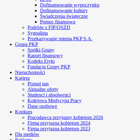
Dofinansowanie wypoczynku
Dofinansowanie kultury
Świadczenia świąteczne
Pomoc finansowa
Podróże z FIP/OSŻD
Sygnalista
Przekazywanie mienia PKP S.A.
Grupa PKP
Spółki Grupy
Raport finansowy
Kodeks Etyki
Fundacja Grupy PKP
Nieruchomości
Kariera
Poznaj nas
Aktualne oferty
Studenci i absolwenci
Kolejowa Medycyna Pracy
Dane osobowe
Konkurs
Pracodawca przyjazny kobietom 2026
Firma przyjazna kobietom 2024
Firma przyjazna kobietom 2023
Dla mediów
Reklama