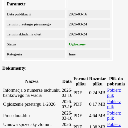
Parametr
Data publikacji
2026-03-16
Termin przetargu pisemnego
2026-03-24
Termin składania ofert
2026-03-24
Status
Ogłoszony
Kategoria
Inne
Dokumenty:
Format
Rozmiar
Plik do
Nazwa
Data
pliku
pliku
pobrania
Informacja o numerze rachunku
2026-
Pobierz
PDF
0.24 MB
bankowego na wadia
03-16
plik
2026-
Pobierz
Ogłoszenie przetargu 1-2026
PDF
0.17 MB
03-16
plik
2026-
Pobierz
Procedura-bhp
PDF
4.64 MB
03-16
plik
Umowa sprzedaży złomu -
2026-
Pobierz
PDF
1.38 MB