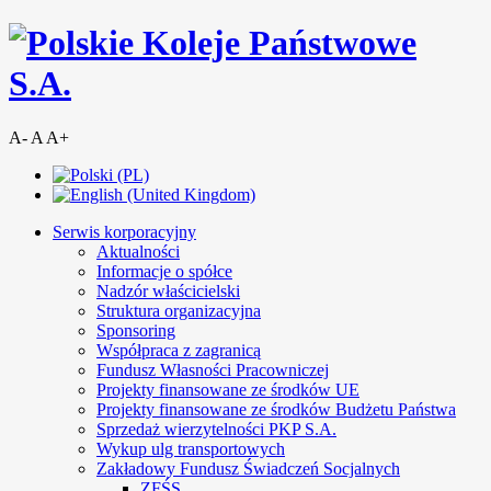
A-
A
A+
Serwis korporacyjny
Aktualności
Informacje o spółce
Nadzór właścicielski
Struktura organizacyjna
Sponsoring
Współpraca z zagranicą
Fundusz Własności Pracowniczej
Projekty finansowane ze środków UE
Projekty finansowane ze środków Budżetu Państwa
Sprzedaż wierzytelności PKP S.A.
Wykup ulg transportowych
Zakładowy Fundusz Świadczeń Socjalnych
ZFŚS