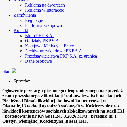
Reklama na dworcach
Reklama w Internecie
Zamówienia
Regulacje
Platforma zakupowa
Kontakt
Biura PKP S.A.
Oddziały PKP S.A.
Kolejowa Medycyna Pracy
Archiwum zakładowe PKP S.A.
Przedstawicielstwa PKP S.A. za granicą
Dane osobowe
Start
Sprzedaż
Ogłoszenie przetargu pisemnego nieograniczonego na sprzedaż
złomu pozyskanego z likwidacji środków trwałych na stacjach
Pieniężno i Biesal, likwidacji kotłowni kontenerowej w
Olsztynie, likwidacji ogrodzeń stalowych w Kościerzynie oraz
likwidacji kontenerów socjalnych zlokalizowanych na stacji Hel
- postępowanie nr KNGd11.243.3.2026.MJ/3 - przetarg nr 1
Olsztyn_Pieniężno_Kościerzyna_Biesal_Hel..