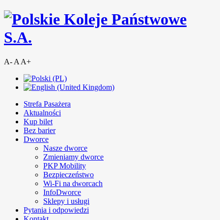
A-
A
A+
Strefa Pasażera
Aktualności
Kup bilet
Bez barier
Dworce
Nasze dworce
Zmieniamy dworce
PKP Mobility
Bezpieczeństwo
Wi-Fi na dworcach
InfoDworce
Sklepy i usługi
Pytania i odpowiedzi
Kontakt