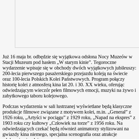
Już 16 maja br. odbędzie się wyjątkowa odsłona Nocy Muzeów w
Stacji Muzeum pod hasłem „W starym kinie”. Tegoroczne
wydarzenie wpisuje się w obchody dwóch wyjątkowych jubileuszy:
200-lecia pierwszego pasażerskiego przejazdu koleją na świecie
oraz 100-lecia Polskich Kolei Państwowych. Program połączy
historię kolei z atmosferą kina lat 20. i 30. XX wieku, oferując
odwiedzającym wieczór pełen filmowych emocji, muzyki na żywo i
zabytkowego taboru kolejowego.
Podczas wydarzenia w sali lustrzanej wyświetlane będą klasyczne
produkcje filmowe związane z motywem kolei, m.in. „Generał” z
1926 roku, „Artyści w pociągu” z 1929 roku, „Napad na ekspres” z
1903 roku czy kultowy „Człowiek na torze” z 1956 roku. Na
odwiedzających czekać będą również animatorzy stylizowani na
gwiazdy kina niemego, specjalna scenografia oraz atrakcje