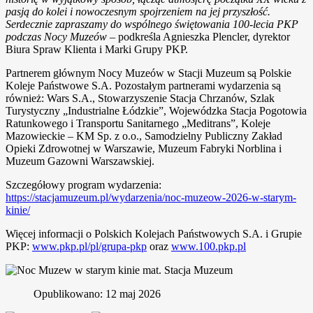
pasją do kolei i nowoczesnym spojrzeniem na jej przyszłość.
Serdecznie zapraszamy do wspólnego świętowania 100-lecia PKP
podczas Nocy Muzeów
– podkreśla Agnieszka Plencler, dyrektor
Biura Spraw Klienta i Marki Grupy PKP.
Partnerem głównym Nocy Muzeów w Stacji Muzeum są Polskie
Koleje Państwowe S.A. Pozostałym partnerami wydarzenia są
również: Wars S.A., Stowarzyszenie Stacja Chrzanów, Szlak
Turystyczny „Industrialne Łódzkie”, Wojewódzka Stacja Pogotowia
Ratunkowego i Transportu Sanitarnego „Meditrans”, Koleje
Mazowieckie – KM Sp. z o.o., Samodzielny Publiczny Zakład
Opieki Zdrowotnej w Warszawie, Muzeum Fabryki Norblina i
Muzeum Gazowni Warszawskiej.
Szczegółowy program wydarzenia:
https://stacjamuzeum.pl/wydarzenia/noc-muzeow-2026-w-starym-
kinie/
Więcej informacji o Polskich Kolejach Państwowych S.A. i Grupie
PKP:
www.pkp.pl/pl/grupa-pkp
oraz
www.100.pkp.pl
Opublikowano: 12 maj 2026