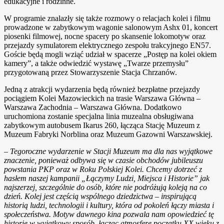
edukacyjne i rodzinne.
W programie znalazły się także rozmowy o relacjach kolei i filmu
prowadzone w zabytkowym wagonie salonowym Ashx 01, koncert
piosenki filmowej, nocne spacery po skansenie lokomotyw oraz
przejazdy symulatorem elektrycznego zespołu trakcyjnego EN57.
Goście będą mogli wziąć udział w spacerze „Postęp na kolei okiem
kamery”, a także odwiedzić wystawę „Twarze przemysłu”
przygotowaną przez Stowarzyszenie Stacja Chrzanów.
Jedną z atrakcji wydarzenia będą również bezpłatne przejazdy
pociągiem Kolei Mazowieckich na trasie Warszawa Główna –
Warszawa Zachodnia – Warszawa Główna. Dodatkowo
uruchomiona zostanie specjalna linia muzealna obsługiwana
zabytkowym autobusem Ikarus 260, łącząca Stację Muzeum z
Muzeum Fabryki Norblina oraz Muzeum Gazowni Warszawskiej.
–
Tegoroczne wydarzenie w Stacji Muzeum ma dla nas wyjątkowe
znaczenie, ponieważ odbywa się w czasie obchodów jubileuszu
powstania PKP oraz w Roku Polskiej Kolei. Chcemy dotrzeć z
hasłem naszej kampanii „Łączymy Ludzi, Miejsca i Historie” jak
najszerzej, szczególnie do osób, które nie podróżują koleją na co
dzień. Kolej jest częścią wspólnego dziedzictwa – inspirującą
historią ludzi, technologii i kultury, która od pokoleń łączy miasta i
społeczeństwa. Motyw dawnego kina pozwala nam opowiedzieć tę
historię w wyjątkowy sposób, łącząc atmosferę początku XX wieku z