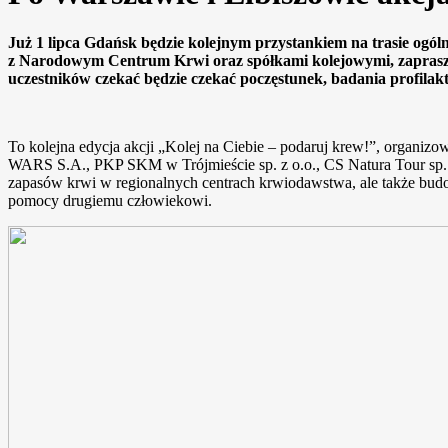
Już 1 lipca Gdańsk będzie kolejnym przystankiem na trasie og
z Narodowym Centrum Krwi oraz spółkami kolejowymi, zaprasz
uczestników czekać będzie czekać poczęstunek, badania profilak
To kolejna edycja akcji „Kolej na Ciebie – podaruj krew!”, organ
WARS S.A., PKP SKM w Trójmieście sp. z o.o., CS Natura Tour sp. z 
zapasów krwi w regionalnych centrach krwiodawstwa, ale także bud
pomocy drugiemu człowiekowi.