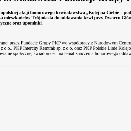
ólnopolskiej akcji honorowego krwiodawstwa „Kolej na Ciebie – 
a mieszkańców Trójmiasta do oddawania krwi przy Dworcu Główn
tyczne oraz upominki.
izowanej przez Fundację Grupy PKP we współpracy z Narodowym Centru
o.o., PKP Intercity Remtrak sp. z o.o. oraz PKP Polskie Linie Kolejo
owanie społecznej świadomości na temat znaczenia honorowego oddawa