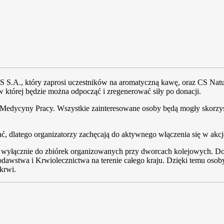
S.A., który zaprosi uczestników na aromatyczną kawę, oraz CS Natura 
 w której będzie można odpocząć i zregenerować siły po donacji.
 Medycyny Pracy. Wszystkie zainteresowane osoby będą mogły skorzys
 dlatego organizatorzy zachęcają do aktywnego włączenia się w akcj
ę wyłącznie do zbiórek organizowanych przy dworcach kolejowych. Do
twa i Krwiolecznictwa na terenie całego kraju. Dzięki temu osoby,
krwi.