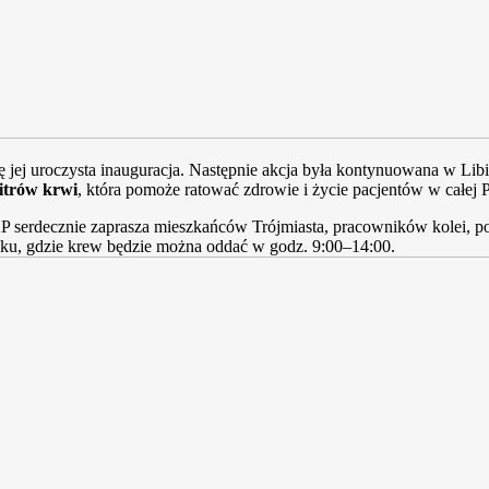
ę jej uroczysta inauguracja. Następnie akcja była kontynuowana w Lib
litrów krwi
, która pomoże ratować zdrowie i życie pacjentów w całej P
 serdecznie zaprasza mieszkańców Trójmiasta, pracowników kolei, po
u, gdzie krew będzie można oddać w godz. 9:00–14:00.